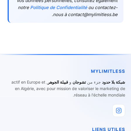
vos données personnelles, consultez également
notre
Politique de Confidentialité
ou contactez-
nous à contact@mylimitless.be.
MYLIMITLESS
شبكة بلا حدود
جزء من
تشوجان
و
قبيلة الجوهر
, actif en Europe et
en Algérie, avec pour mission de valoriser le marketing de
réseau à l'échelle mondiale.
LIENS UTILES