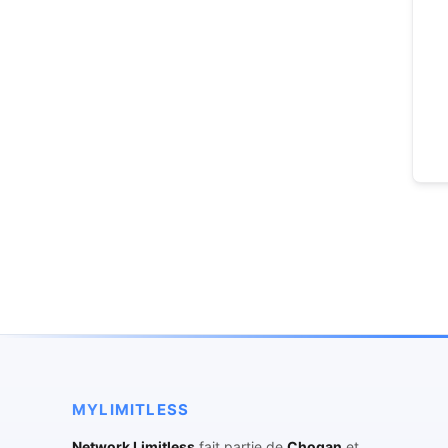
MYLIMITLESS
Network Limitless
fait partie de
Chogan
et