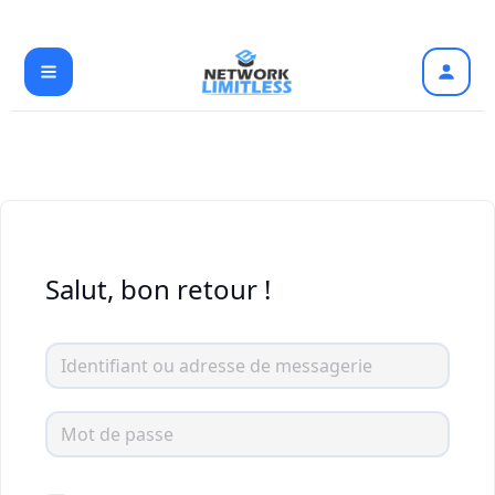
Aller
au
contenu
Salut, bon retour !