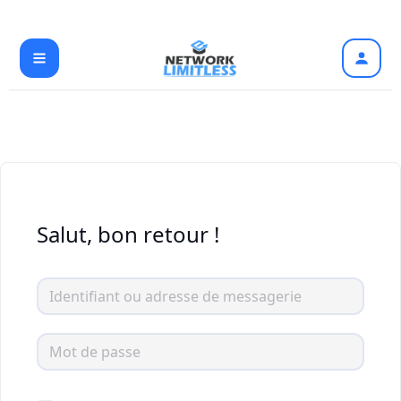
Aller
au
contenu
Salut, bon retour !