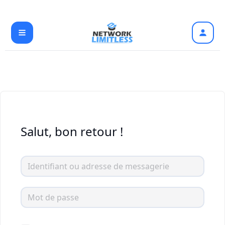
Aller
au
contenu
Salut, bon retour !