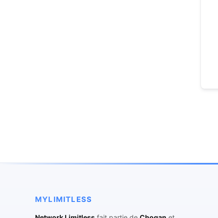
MYLIMITLESS
Network Limitless
fait partie de
Chogan
et