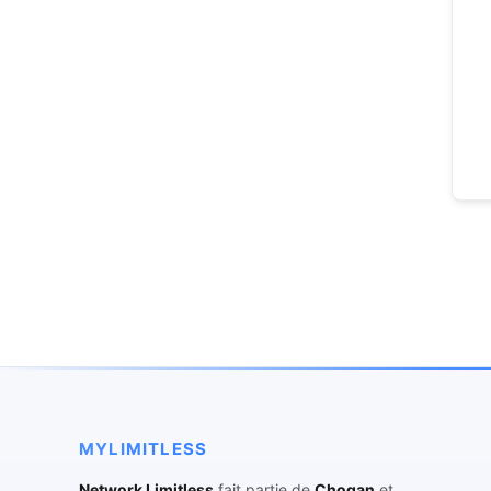
MYLIMITLESS
Network Limitless
fait partie de
Chogan
et