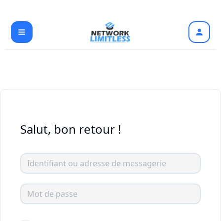
Aller
au
contenu
Salut, bon retour !