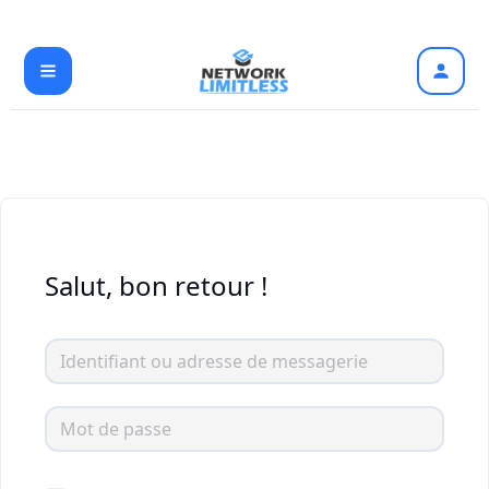
Aller
au
contenu
Salut, bon retour !