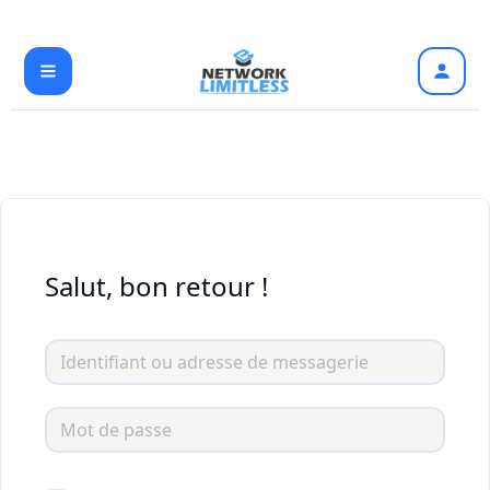
Aller
au
contenu
Salut, bon retour !