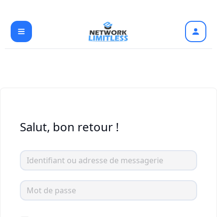
Aller
au
contenu
Salut, bon retour !