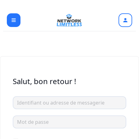
Aller
au
contenu
Salut, bon retour !