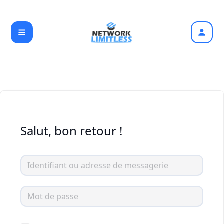
Aller
au
contenu
Salut, bon retour !