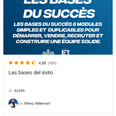
4.88
(488)
Las bases del éxito
42499
por
Mikey Willemart