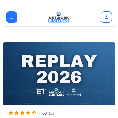
Ir
al
contenido
4.69
(13)